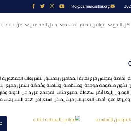
info@damascusbar.org
كل الفرع
قوانين تنظيم المهنة
دليل المحامين
مؤسسة التم
الخاصة بمجلس فرع نقابة المحامين بدمشق لتشريعات الجمهورية ال
تكون منظومة موحدة، ومتكاملة، وشاملة ومُحدَّثة تشمل جميع التشر
لوصول إليها أكثر سهولةً لجميع فئات المجتمع من داخل الدولة وخار
 وغيرها وفق أحدث التعديلات، حيث يمكن استعراض هذه التشريعات من خ
طر