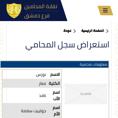
نقابة المحامين
فرع دمشق
الصفحة الرئيسية
عودة
استعراض سجل المحامي
معلومات شخصية
الاسم
نورس
الكنية
نصار
اسم
نافذ
الأب
اسم
جولييت سلامة
الأم