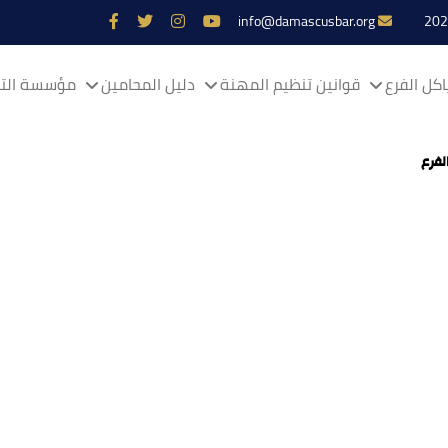
info@damascusbar.org
كل الفرع
قوانين تنظيم المهنة
دليل المحامين
مؤسسة التم
لفرع