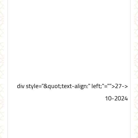
<div style="&quot;text-align:" left;"="">27-
10-2024