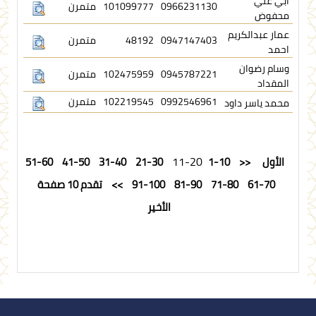
ابي علي
0966231130
101099777
متمرن
محفوض
عمار عبدالكريم
0947147403
48192
متمرن
احمد
وسام رضوان
0945787221
102475959
متمرن
المقداد
0992546961
102219545
متمرن
محمد ياسر داود
11-20
الأول
<<
1-10
21-30
31-40
41-50
51-60
61-70
71-80
81-90
91-100
>>
تقدم 10 صفحة
الأخير