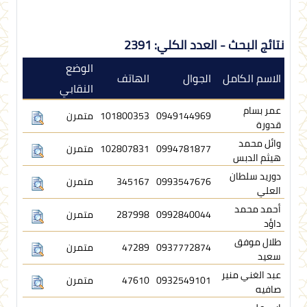
نتائج البحث - العدد الكلي: 2391
الوضع
الاسم الكامل
الجوال
الهاتف
النقابي
عمر بسام
0949144969
101800353
متمرن
قدورة
وائل محمد
0994781877
102807831
متمرن
هيثم الدبس
دوريد سلطان
0993547676
345167
متمرن
العلي
أحمد محمد
0992840044
287998
متمرن
داؤد
طلال موفق
0937772874
47289
متمرن
سعيد
عبد الغني منير
0932549101
47610
متمرن
صافيه